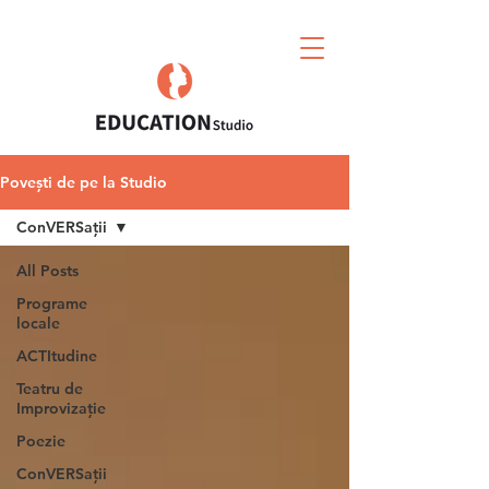
Povești de pe la Studio
ConVERSații
All Posts
Programe
locale
ACTItudine
Teatru de
Improvizație
Poezie
ConVERSații