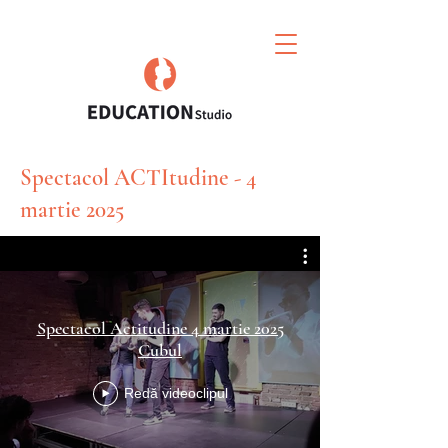
Spectacol ACTItudine - 4
martie 2025
Spectacol Actitudine 4 martie 2025
Cubul
Redă videoclipul