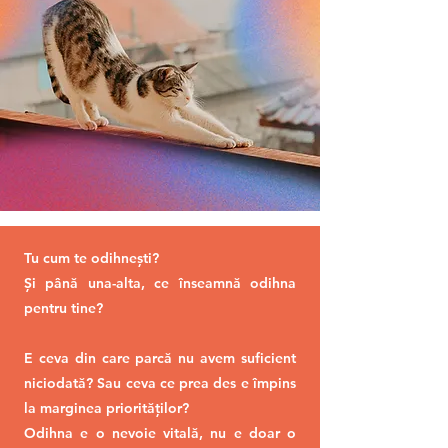
Tu cum te odihnești?
Și până una-alta, ce înseamnă odihna
pentru tine?
E ceva din care parcă nu avem suficient
niciodată? Sau ceva ce prea des e împins
la marginea priorităților?
Odihna e o nevoie vitală, nu e doar o