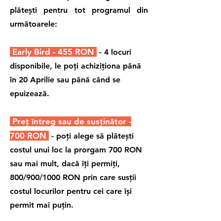
plătești pentru tot programul din
următoarele:
Early Bird - 455 RON
- 4 locuri
disponibile, le poți achiziționa până
în 20 Aprilie sau până când se
epuizează.
Preț întreg sau de susținător -
700 RON
- poți alege să plătești
costul unui loc la prorgam 700 RON
sau mai mult, dacă îți permiți,
800/900/1000 RON prin care susții
costul locurilor pentru cei care își
permit mai puțin.