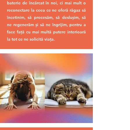
baterie de încărcat în noi, ci mai mult o
reconectare la ceea ce ne oferă răgaz să
încetinim, să procesăm, să deslușim, să
ne regenerăm și să ne îngrijim, pentru a
face față cu mai multă putere interioară
la tot ce ne solicită viața.