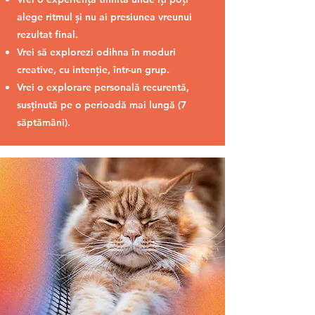
alege ritmul și nu ai presiunea vreunui
rezultat final.
Vrei să explorezi odihna în moduri
creative, cu intenție, într-un grup.
Vrei o explorare personală recurentă,
susținută pe o perioadă mai lungă (7
săptămâni).