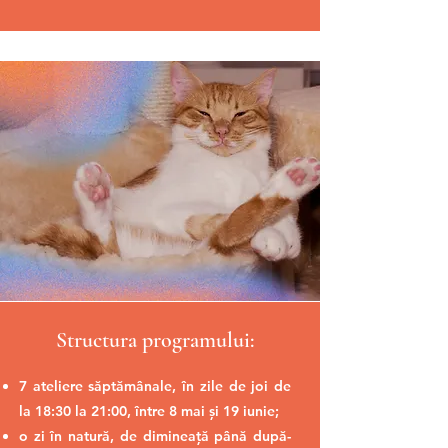
Structura programului:
7 ateliere săptămânale, în zile de joi de
la 18:30 la 21:00, între 8 mai și 19 iunie;
o zi în natură, de dimineață până după-