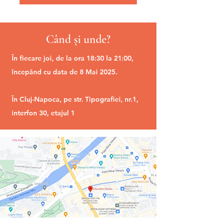
Când și unde?
În fiecare joi, de la ora 18:30 la 21:00,
începând cu data de 8 Mai 2025.
În Cluj-Napoca, pe str. Tipografiei, nr.1,
interfon 30, etajul 1