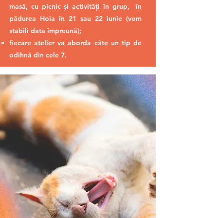
masă, cu picnic și activități în grup, în
pădurea Hoia în 21 sau 22 iunie (vom
stabili data împreună);
fiecare atelier va aborda câte un tip de
odihnă din cele 7.