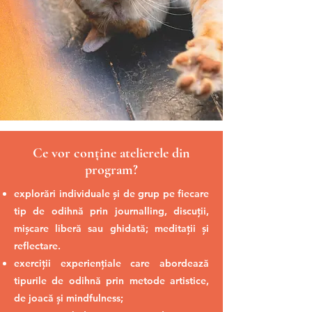
Ce vor conține atelierele din
program?
explorări individuale și de grup pe fiecare
tip de odihnă prin journalling, discuții,
mișcare liberă sau ghidată; meditații și
reflectare.
exerciții experiențiale care abordează
tipurile de odihnă prin metode artistice,
de joacă și mindfulness;