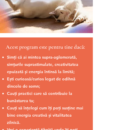
Acest program este pentru tine dacă:
Simți că ai mintea supra-aglomerată,
simțurile suprastimulate, creativitatea
epuizată și energia întinsă la limită;
Ești curioasă/curios legat de odihnă
dincolo de somn;
Cauți practici care să contribuie la
bunăstarea ta;
Cauți să înțelegi cum îți poți susține mai
bine energia creativă și vitalitatea
zilnică.
Vrei o experiență tihnită unde îți poți