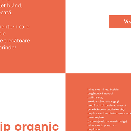
Ve
tip organic