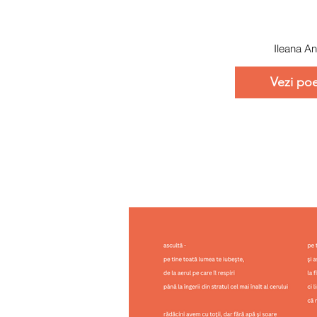
Ileana An
Vezi poe