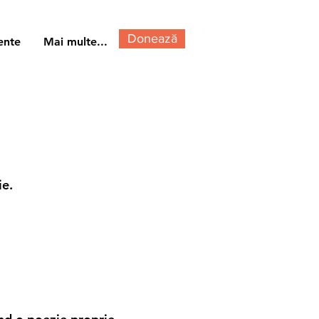
Donează
ente
Mai multe...
ie.