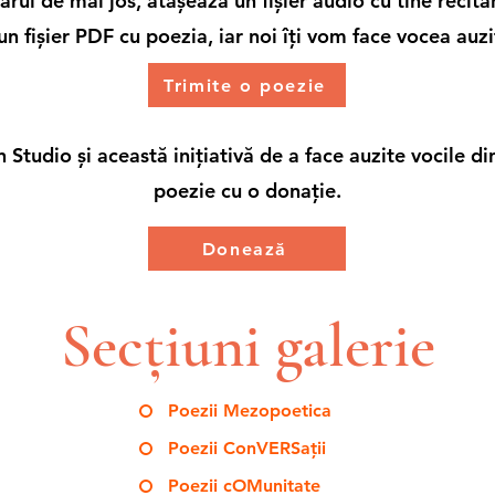
ul de mai jos, atașează un fișier audio cu tine recit
 un fișier PDF cu poezia, iar noi îți vom face vocea auzi
Trimite o poezie
 Studio și această inițiativă de a face auzite vocile d
poezie cu o donație.
Donează
Secțiuni galerie
Poezii Mezopoetica
Poezii ConVERSații
Poezii cOMunitate