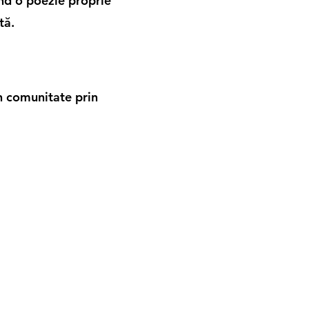
ând o poezie proprie
tă.
in comunitate prin