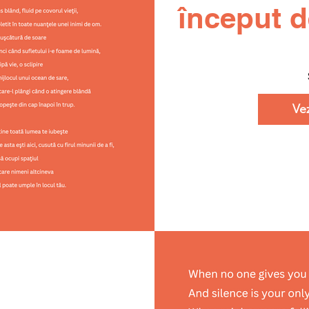
început d
Ve