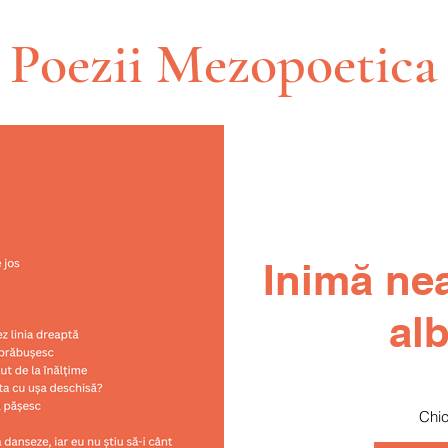
Poezii Mezopoetica
Inimă nea
al
Chic