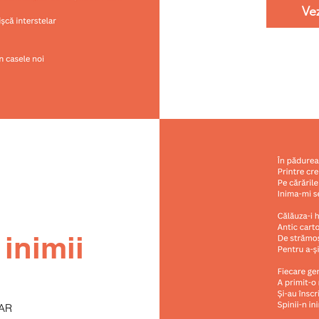
Ve
 inimii
AR