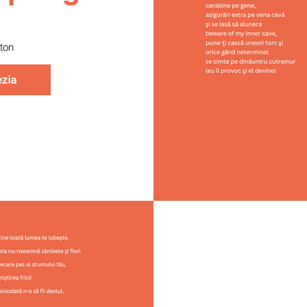
ton
zia