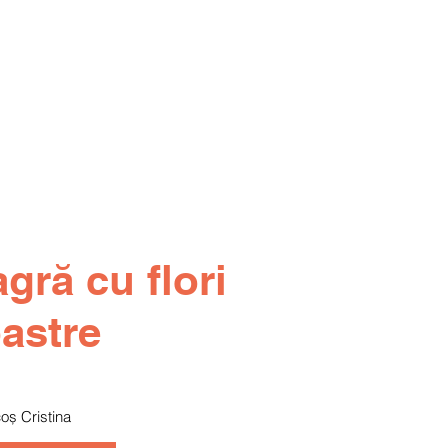
gră cu flori
bastre
oș Cristina