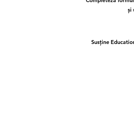
Completeză formular
și
Susține Education