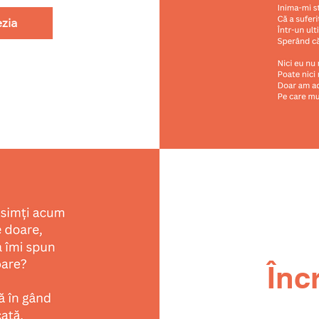
zia
Înc