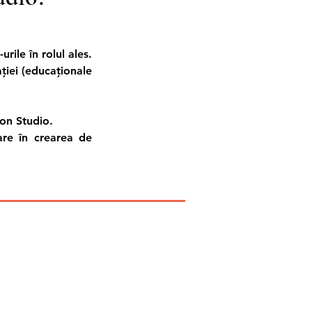
urile în rolul ales.
ției (educaționale
ion Studio.
dare în crearea de