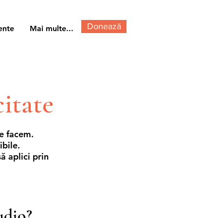
Donează
ente
Mai multe...
itate
ce facem.
ibile.
ă aplici prin
udio?