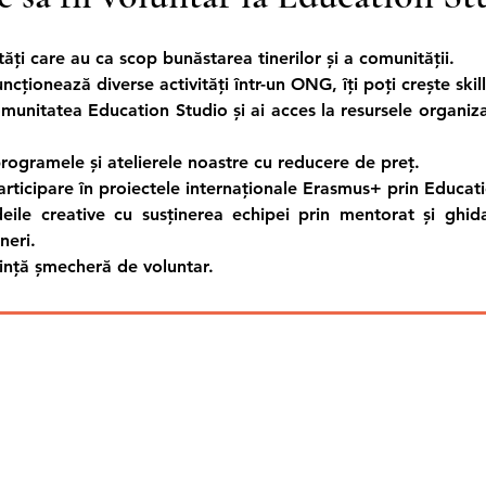
ități care au ca scop bunăstarea tinerilor și a comunității.
cționează diverse activități într-un ONG, îți poți crește skill-
omunitatea Education Studio și ai acces la resursele organiza
programele și atelierele noastre cu reducere de preț.
articipare în proiectele internaționale Erasmus+ prin Educat
ideile creative cu susținerea echipei prin mentorat și ghi
neri.
rință șmecheră de voluntar.