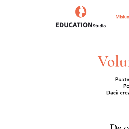
Misiu
Volu
Poate 
Po
Dacă crez
De c