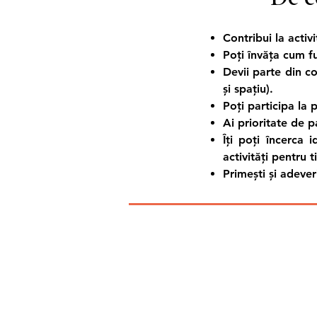
Contribui la activ
Poți învăța cum fun
Devii parte din c
și spațiu).
Poți participa la 
Ai prioritate de p
Îți poți încerca 
activități pentru ti
Primești și adeve