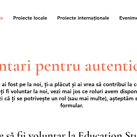
ne
Proiecte locale
Proiecte internaționale
Evenim
ntari pentru autentic
ai fost pe la noi, ți-a plăcut și ai vrea să contribui la 
ți fi voluntar la noi, vezi mai jos ce roluri avem dispon
i că ți se potrivește un rol (sau mai multe), așteptăm s
formular.
e să fii voluntar la Education St