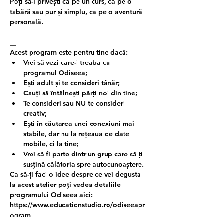
Poți să-l privești ca pe un curs, ca pe o 
tabără sau pur și simplu, ca pe o aventură 
personală.
________________________________________
__
Acest program este pentru tine dacă:
Vrei să vezi care-i treaba cu 
programul Odiseea;
Ești adult și te consideri tânăr;
Cauți să întâlnești părți noi din tine;
Te consideri sau NU te consideri 
creativ;
Ești în căutarea unei conexiuni mai 
stabile, dar nu la rețeaua de date 
mobile, ci la tine;
Vrei să fi parte dintr-un grup care să-ți 
susțină călătoria spre autocunoaștere.
Ca să-ți faci o idee despre ce vei degusta 
la acest atelier poți vedea detaliile 
programului Odiseea aici: 
https://www.educationstudio.ro/odiseeapr
ogram