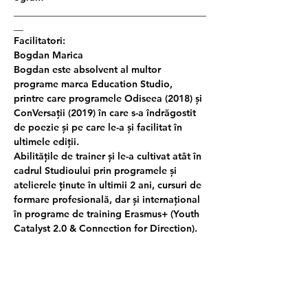
________________________________________
__
Facilitatori:
Bogdan Marica
Bogdan este absolvent al multor 
programe marca Education Studio, 
printre care programele Odiseea (2018) și 
ConVersații (2019) în care s-a îndrăgostit 
de poezie și pe care le-a și facilitat în 
ultimele ediții.
Abilitățile de trainer și le-a cultivat atât în 
cadrul Studioului prin programele și 
atelierele ținute în ultimii 2 ani, cursuri de 
formare profesională, dar și internațional 
în programe de training Erasmus+ (Youth 
Catalyst 2.0 & Connection for Direction). 
În 2020 a creat pagina ”Mecanică fină” 
unde publică ocazional poezii: 
https://www.facebook.com/Mecanic%C4
%83-fin%C4%83-101090368288483
Maria Scînteianu