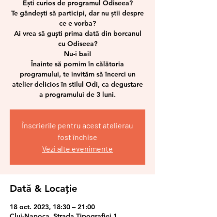
Ești curios de programul Odiseea?
Te gândești să participi, dar nu știi despre
ce e vorba?
Ai vrea să guști prima dată din borcanul
cu Odiseea?
Nu-i bai!
Înainte să pornim în călătoria
programului, te invităm să încerci un
atelier delicios în stilul Odi, ca degustare
a programului de 3 luni.
Înscrierile pentru acest atelierau
fost închise
Vezi alte evenimente
Dată & Locație
18 oct. 2023, 18:30 – 21:00
Cluj-Napoca, Strada Tipografiei 1,