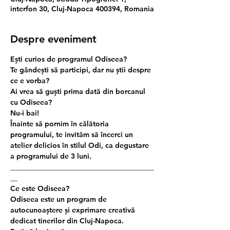
interfon 30, Cluj-Napoca 400394, Romania
Despre eveniment
Ești curios de programul Odiseea?
Te gândești să participi, dar nu știi despre 
ce e vorba?
Ai vrea să guști prima dată din borcanul 
cu Odiseea?
Nu-i bai!
Înainte să pornim în călătoria 
programului, te invităm să încerci un 
atelier delicios în stilul Odi, ca degustare 
a programului de 3 luni.
________________________________________
__
Ce este Odiseea?
Odiseea este un program de 
autocunoaștere și exprimare creativă 
dedicat tinerilor din Cluj-Napoca.