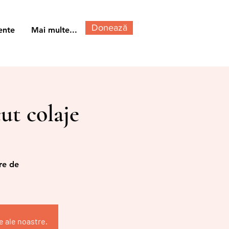
Donează
ente
Mai multe...
ut colaje
re de
e ale noastre.