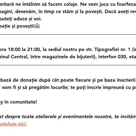
tară ne întâlnim să facem colaje. Ne vom juca cu foarfeca, li
ini, desenăm, în timp ce stăm și la povești. Dacă aveți rev
 puteți aduce și voi.
ație și povești!🤗
a 18:00 la 21:00, la sediul nostru pe str. Tipografiei nr. 1 
ul Central, între magazinele de bijuterii), interfon 030, etaj
 bază de donație după cât poate fiecare și pe baza înscrierii
 vom fi și să pregătim locurile; te poți înscrie împreună cu pr
y în comunitate!
 despre toate atelierele și evenimentele noastre, te invităm 
atsApp aici.