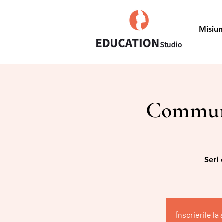
Misiu
Communit
Seri
Înscrierile l