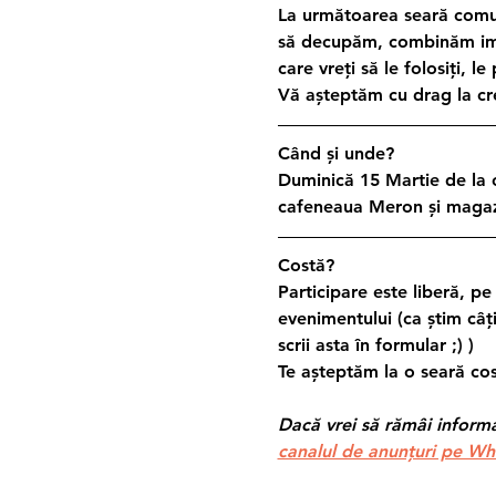
La următoarea seară comuni
să decupăm, combinăm imag
care vreți să le folosiți, le
Vă așteptăm cu drag la cre
Când și unde?
Duminică 15 Martie de la or
cafeneaua Meron și magazin
Costă?
Participare este liberă, pe
evenimentului (ca știm câți
scrii asta în formular ;) )
Te așteptăm la o seară cos
Dacă vrei să rămâi informat
canalul de anunțuri pe Wh