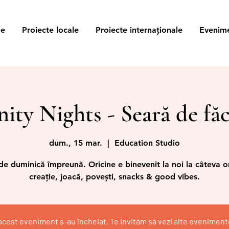
ne
Proiecte locale
Proiecte internaționale
Evenim
y Nights - Seară de făc
dum., 15 mar.
  |  
Education Studio
 de duminică împreună. Oricine e binevenit la noi la câteva o
creație, joacă, povești, snacks & good vibes.
a acest eveniment s-au încheiat. Te invităm să vezi alte eveniment