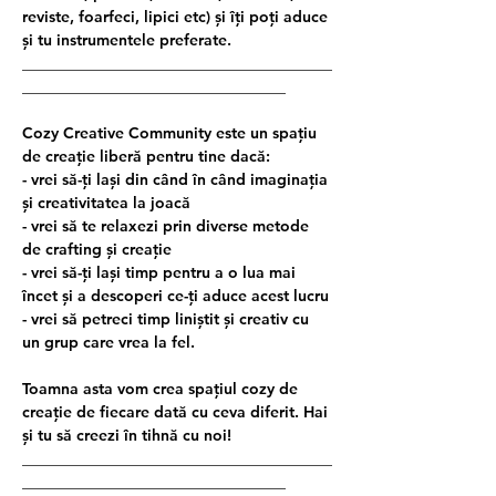
reviste, foarfeci, lipici etc) și îți poți aduce 
și tu instrumentele preferate.
________________________________________
__________________________________
Cozy Creative Community este un spațiu 
de creație liberă pentru tine dacă:
- vrei să-ți lași din când în când imaginația 
și creativitatea la joacă
- vrei să te relaxezi prin diverse metode 
de crafting și creație
- vrei să-ți lași timp pentru a o lua mai 
încet și a descoperi ce-ți aduce acest lucru
- vrei să petreci timp liniștit și creativ cu 
un grup care vrea la fel.
Toamna asta vom crea spațiul cozy de 
creație de fiecare dată cu ceva diferit. Hai 
și tu să creezi în tihnă cu noi!
________________________________________
__________________________________