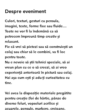
Despre eveniment
Culori, texturi, gesturi cu pensula, 
imagini, texte, forme fixe sau fluide.... 
Toate ne vor fi la îndemână ca să 
petrecem împreună timp creativ și 
relaxant. 
Fie că vrei să pictezi sau să construiești un 
colaj sau chiar să le combini, va fi loc 
pentru toate.
Nu e nevoie să știi tehnici speciale, să ai 
vreun plan cu ce o să creezi, să ai vreo 
experiență anterioară în pictură sau colaj. 
Hai așa cum ești și adu-ți curiozitatea cu 
tine.
Vei avea la dispoziție materiale pregătite 
pentru creație (foi de hârtie, pânze de 
diverse feluri, vopseluri acrilice și 
acuarele, pensule, markere, creioane, 