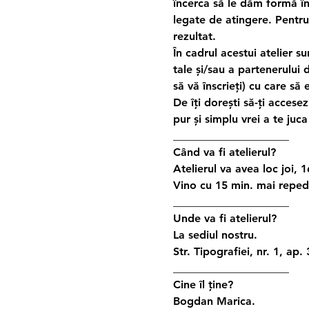
încerca să le dăm formă în
legate de atingere. Pentru
rezultat.
În cadrul acestui atelier su
tale și/sau a partenerului
să vă înscrieți) cu care să
De îți dorești să-ți accesez
pur și simplu vrei a te juca 
_____________________
Când va fi atelierul?
Atelierul va avea loc joi, 
Vino cu 15 min. mai repede
_____________________
Unde va fi atelierul?
La sediul nostru.
Str. Tipografiei, nr. 1, ap.
_____________________
Cine îl ține?
Bogdan Marica.