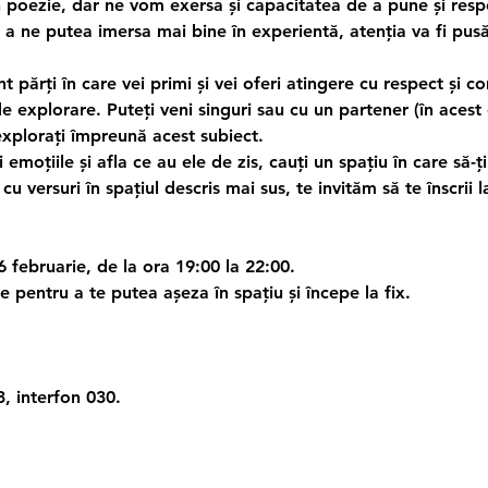
 poezie, dar ne vom exersa și capacitatea de a pune și resp
 a ne putea imersa mai bine în experientă, atenția va fi pus
nt părți în care vei primi și vei oferi atingere cu respect și 
 de explorare. Puteți veni singuri sau cu un partener (în aces
 explorați împreună acest subiect.
i emoțiile și afla ce au ele de zis, cauți un spațiu în care să-ț
cu versuri în spațiul descris mai sus, te invităm să te înscrii la
16 februarie, de la ora 19:00 la 22:00.
 pentru a te putea așeza în spațiu și începe la fix.
 3, interfon 030.