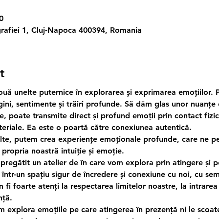
0
rafiei 1, Cluj-Napoca 400394, Romania
t
ouă unelte puternice în explorarea și exprimarea emoțiilor. P
ni, sentimente și trăiri profunde. Să dăm glas unor nuanțe 
, poate transmite direct și profund emoții prin contact fizic 
eriale. Ea este o poartă către conexiunea autentică.
te, putem crea experiențe emoționale profunde, care ne pe
 propria noastră intuiție și emoție.
pregătit un atelier de în care vom explora prin atingere și 
 într-un spațiu sigur de încredere și conexiune cu noi, cu sem
m fi foarte atenți la respectarea limitelor noastre, la intrarea î
nță.
om explora emoțiile pe care atingerea în prezență ni le scoat