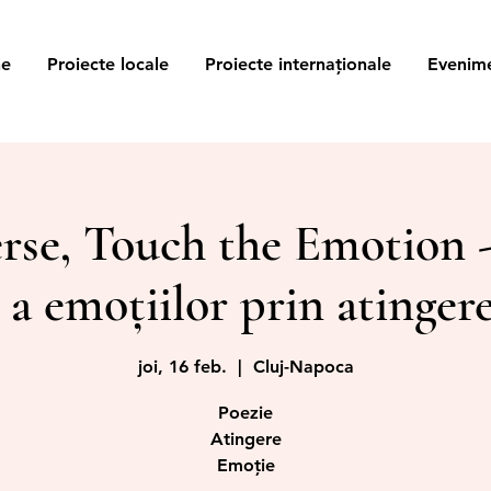
ne
Proiecte locale
Proiecte internaționale
Evenim
erse, Touch the Emotion -
 a emoțiilor prin atingere
joi, 16 feb.
  |  
Cluj-Napoca
Poezie
Atingere
Emoție