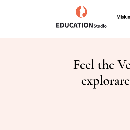
Misiu
Feel the V
explorare