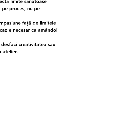
ectă limite sănătoase 
ă pe proces, nu pe 
compasiune față de limitele 
t caz e necesar ca amândoi 
i desfaci creativitatea sau 
 atelier.