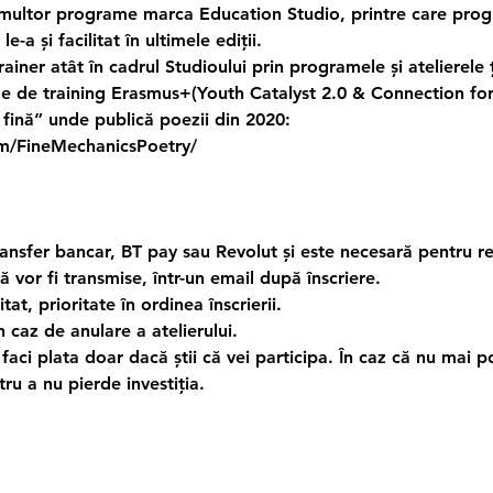
multor programe marca Education Studio, printre care prog
-a și facilitat în ultimele ediții.
 trainer atât în cadrul Studioului prin programele și atelierele ț
me de training Erasmus+(Youth Catalyst 2.0 & Connection for
fină” unde publică poezii din 2020:
m/FineMechanicsPoetry/
ransfer bancar, BT pay sau Revolut și este necesară pentru r
ă vor fi transmise, într-un email după înscriere.
at, prioritate în ordinea înscrierii.
 caz de anulare a atelierului.
 faci plata doar dacă știi că vei participa. În caz că nu mai poți
tru a nu pierde investiția.