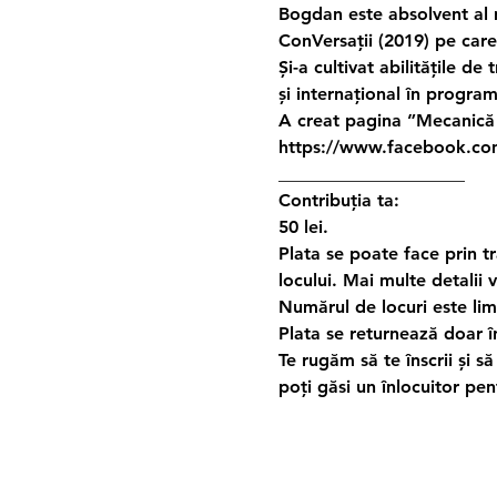
Bogdan este absolvent al 
ConVersații (2019) pe care le
Și-a cultivat abilitățile de
și internațional în progra
A creat pagina ”Mecanică 
https://www.facebook.co
_____________________
Contribuția ta
:
50 lei.
Plata se poate face prin t
locului. Mai multe detalii v
Numărul de locuri este limit
Plata se returnează doar în
Te rugăm să te înscrii și să
poți găsi un înlocuitor pen