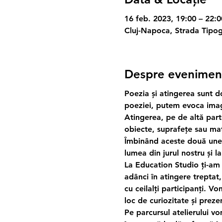
16 feb. 2023, 19:00 – 22:0
Cluj-Napoca, Strada Tipog
Despre evenimen
Poezia și atingerea sunt d
poeziei, putem evoca imagi
Atingerea, pe de altă parte
obiecte, suprafețe sau mat
Îmbinând aceste două unel
lumea din jurul nostru și la
La Education Studio ți-am 
adânci în atingere treptat,
cu ceilalți participanți. Vo
loc de curiozitate și preze
Pe parcursul atelierului v