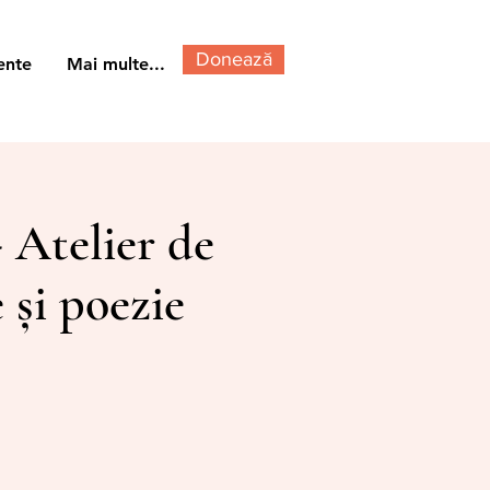
Donează
ente
Mai multe...
 Atelier de
 și poezie