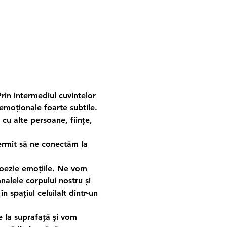
rin intermediul cuvintelor 
emoționale foarte subtile.
cu alte persoane, ființe, 
rmit să ne conectăm la 
poezie emoțiile. Ne vom 
nalele corpului nostru și 
n spațiul celuilalt dintr-un 
e la suprafață și vom 