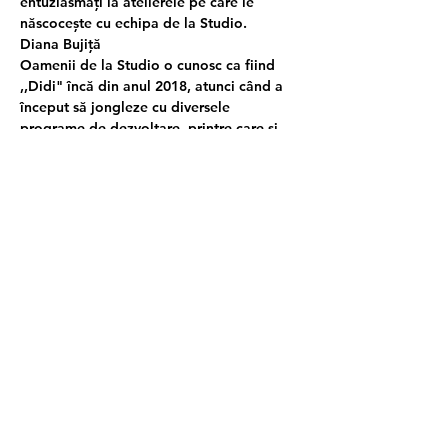
entuziasmați la atelierele pe care le 
născocește cu echipa de la Studio.
Diana Bujiță
Oamenii de la Studio o cunosc ca fiind 
,,Didi" încă din anul 2018, atunci când a 
început să jongleze cu diversele 
programe de dezvoltare, printre care şi 
teatrul de improvizație. S-a întâlnit cu 
mediul nonformal în 2014, iar de atunci a 
explorat tot ce înseamnă descoperirea de 
sine, facilitarea şi dorința de a crea. O 
fascinează mintea umană şi îi place să 
îmbine creativitatea cu joaca, de accea 
consideră că improvizația este cheia 
pentru a face asta. 
Costă?
Atât cât simte și poate fiecare participant 
să dea ca donație, care va susține 
facilitatorii și spațiul Education Studio.