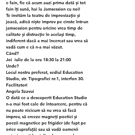
e fain, fie că acum auzi prima dată și tot 
fain îți sună, hai la Jamsession cu noi!
Te invităm la teatru de improvizație și 
joacă, adică niște improv pe cinste într-un 
jamsession pentru oricine vrea timp de 
calitate și distracție în același timp, 
indiferent dacă a mai încercat sau vrea să 
vadă cum e că n-a mai văzut. 
Când?
Joi  iulie de la ora 18:30 la 21:00
Unde?
Locul nostru preferat, sediul Education 
Studio, str. Tipografiei nr.1, interfon 30. 
Facilitatori
Angela Szavui
O dată ce a descoperit Education Studio 
n-a mai fost cale de întoarcere, pentru că 
nu poate nicicum să nu vrea să facă 
improv, să creeze magneți poetici și 
poezii magnetice pe frigider (de fapt pe 
orice suprafață) sau să vadă oamenii 