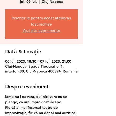
joi, 06 iul.
  |  
Cluj-Napoca
Înscrierile pentru acest atelierau
fost închise
Vezi alte evenimente
Dată & Locație
06 iul. 2023, 18:30 – 07 iul. 2023, 21:00
Cluj-Napoca, Strada Tipografiei 1,
interfon 30, Cluj-Napoca 400394, Romania
Despre eveniment
Iarna nu-i ca vara, da' nici vara nu se 
plânge, că are improv cât încape. 
Fie că ai mai încercat teatru de 
improvizație, fie că nu dar ai mai auzit că 