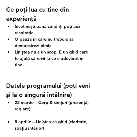
Ce poți lua cu tine din 
experiență
Încetinești până când îți poți auzi 
respirația.
O pauză în care nu trebuie să 
demonstrezi nimic.
Liniștea nu e un scop. E un ghid care 
te ajută să revii la ce e adevărat în 
tine.
Datele programului (poți veni 
și la o singură întâlnire)
22 martie
 – Corp & simțuri (prezență, 
reglare)
5 aprilie
 – Liniștea ca ghid (claritate, 
spațiu interior)