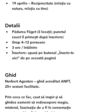
19 aprilie
 – Reciprocitate (relația cu 
natura, relația cu tine)
Detalii
Pădurea Făget (3 locații; punctul 
exact îl primești după înscriere)
Grup 4–12 persoane
3 ore / întâlnire
Înscriere: apasă pe butonul „Înscrie-te 
aici” de pe această pagină
Ghid
Norbert Agoston
 – ghid acreditat ANFT, 
25+ sesiuni facilitate.
Prin ceea ce fac, caut să inspir și să 
ghidez oamenii să redescopere magia, 
misterul, fascinația de a fi în conversație 