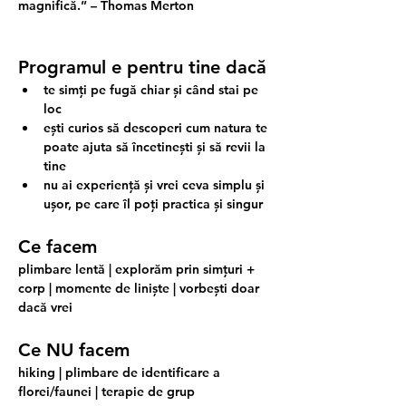
magnifică.” – Thomas Merton
Programul e pentru tine dacă
te simți pe fugă chiar și când stai pe 
loc
ești curios să descoperi cum natura te 
poate ajuta să încetinești și să revii la 
tine
nu ai experiență și vrei ceva simplu și 
ușor, pe care îl poți practica și singur
Ce facem
plimbare lentă | explorăm prin simțuri + 
corp | momente de liniște | vorbești doar 
dacă vrei
Ce NU facem
hiking | plimbare de identificare a 
florei/faunei | terapie de grup