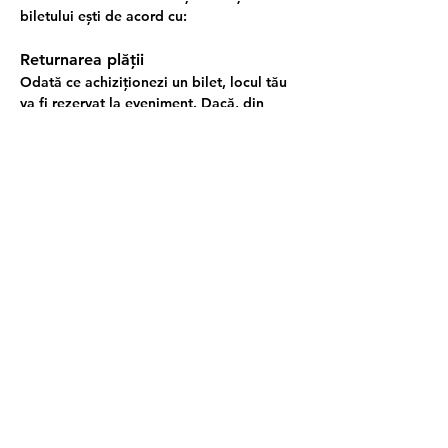
biletului ești de acord cu:
Returnarea plății
Odată ce achiziționezi un bilet, locul tău 
va fi rezervat la eveniment. Dacă, din 
orice motiv, nu mai poți participa, poți 
oferi locul tău unui prieten (te rugăm să 
folosești - 
pagina de contact
 - în acest 
caz). Suma plătită nu va fi returnată dacă 
nu participi, iar rambursarea va fi posibilă 
doar în cazul anulării evenimentului.
Anularea evenimentului
În caz de vreme severă sau alte situații de 
forță majoră, Education Studio poate 
amâna sau anula întâlnirea, pentru 
siguranța participanților.
Când anunțăm:
 de regulă cu până la 24 h 
înainte, iar dacă apar schimbări meteo 
bruște, cât mai repede posibil.