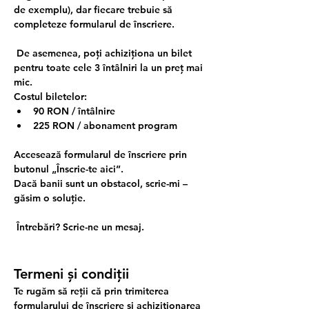
de exemplu), dar fiecare trebuie să 
completeze formularul de înscriere.
 De asemenea, poți achiziționa un bilet 
pentru toate cele 3 întâlniri la un preț mai 
mic.
Costul biletelor:
90 RON / întâlnire
225 RON / abonament program
Accesează formularul de înscriere prin 
butonul „Înscrie-te aici”.
Dacă banii sunt un obstacol, scrie-mi – 
găsim o soluție.
 Întrebări? Scrie-ne un mesaj.
Termeni și condiții
Te rugăm să reții că prin trimiterea 
formularului de înscriere și achiziționarea 