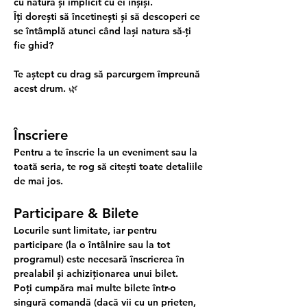
cu natura și implicit cu ei înșiși.
Îți dorești să încetinești și să descoperi ce 
se întâmplă atunci când lași natura să-ți 
fie ghid?
Te aștept cu drag să parcurgem împreună 
acest drum. 🌿
Înscriere
Pentru a te înscrie la un eveniment sau la 
toată seria, te rog să citești toate detaliile 
de mai jos.
Participare & Bilete
Locurile sunt limitate, iar pentru 
participare (la o întâlnire sau la tot 
programul) este necesară înscrierea în 
prealabil și achiziționarea unui bilet.
Poți cumpăra mai multe bilete într-o 
singură comandă (dacă vii cu un prieten, 