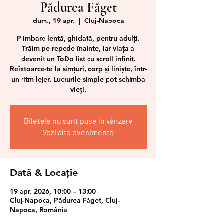
Pădurea Făget
dum., 19 apr.
  |  
Cluj-Napoca
Plimbare lentă, ghidată, pentru adulți.
Trăim pe repede înainte, iar viața a
devenit un ToDo list cu scroll infinit.
Reîntoarce-te la simțuri, corp și liniște, într-
un ritm lejer. Lucrurile simple pot schimba
vieți.
Biletele nu sunt puse în vânzare
Vezi alte evenimente
Dată & Locație
19 apr. 2026, 10:00 – 13:00
Cluj-Napoca, Pădurea Făget, Cluj-
Napoca, România