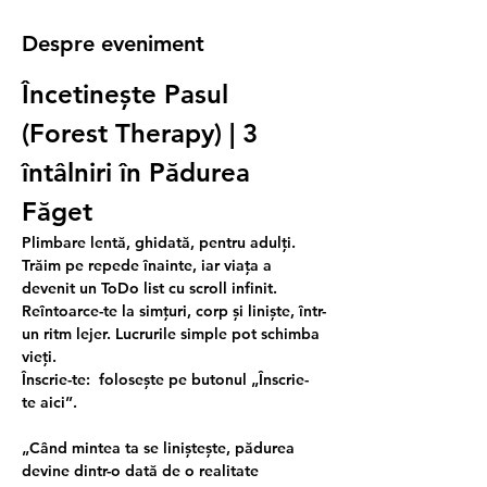
Despre eveniment
Încetinește Pasul 
(Forest Therapy) | 3 
întâlniri în Pădurea 
Făget
Plimbare lentă, ghidată, pentru adulți. 
Trăim pe repede înainte, iar viața a 
devenit un ToDo list cu scroll infinit.
Reîntoarce-te la simțuri, corp și liniște, într-
un ritm lejer. Lucrurile simple pot schimba 
vieți.
Înscrie-te:
  folosește pe butonul „Înscrie-
te aici”.
„Când mintea ta se liniștește, pădurea 
devine dintr-o dată de o realitate 