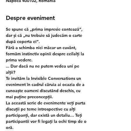
Napoca 400102, România
Despre eveniment
Se spune că „prima impresie contează”, 
dar şi că „nu trebuie să judecăm o carte 
după coperta ei”.
Fără a schimba nici măcar un cuvânt, 
formăm instinctiv opinii despre ceilalți la 
prima vedere.
... Dar dacă nu ne putem vedea uni pe 
alții?
Te invităm la 
Invisible Conversations
 un 
eveniment în cadrul căruia ai ocazia de a 
cunoaște oameni discutând deschis, cu 
mai puține preconcepții.
La această serie de evenimente veți purta 
discuții pe teme introspective cu alți 
participanți, dar există un detaliu… 
Toți 
participantii vor fi legați la ochi timp de o 
oră.