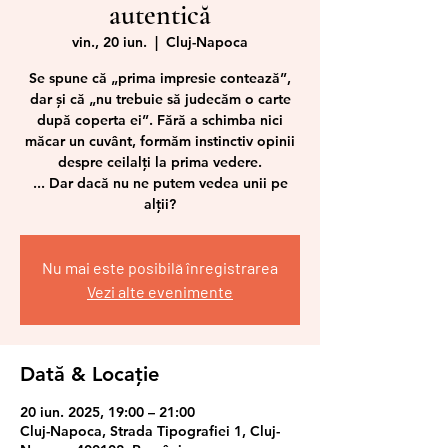
autentică
vin., 20 iun.
  |  
Cluj-Napoca
Se spune că „prima impresie contează”,
dar şi că „nu trebuie să judecăm o carte
după coperta ei”. Fără a schimba nici
măcar un cuvânt, formăm instinctiv opinii
despre ceilalți la prima vedere.
... Dar dacă nu ne putem vedea unii pe
alții?
Nu mai este posibilă înregistrarea
Vezi alte evenimente
Dată & Locație
20 iun. 2025, 19:00 – 21:00
Cluj-Napoca, Strada Tipografiei 1, Cluj-