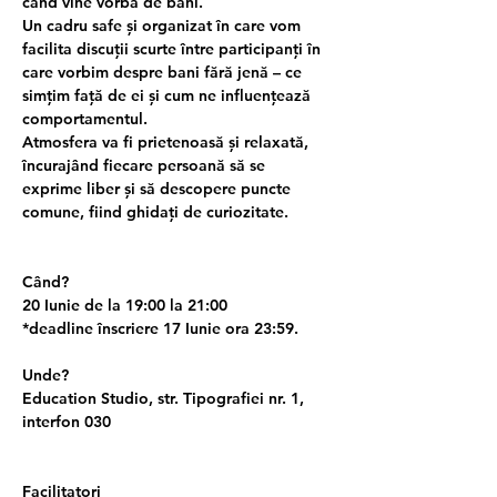
când vine vorba de bani.
Un cadru safe și organizat în care vom 
facilita discuții scurte între participanți în 
care vorbim despre bani fără jenă – ce 
simțim față de ei și cum ne influențează 
comportamentul.
Atmosfera va fi prietenoasă și relaxată, 
încurajând fiecare persoană să se 
exprime liber și să descopere puncte 
comune, fiind ghidați de curiozitate.
Când?
20 Iunie de la 19:00 la 21:00
*deadline înscriere 17 Iunie ora 23:59.
Unde?
Education Studio, str. Tipografiei nr. 1, 
interfon 030
Facilitatori