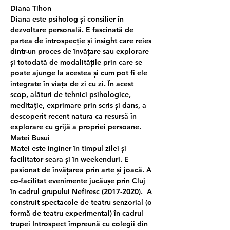
Diana Tihon
Diana este psiholog și consilier în 
dezvoltare personală. E fascinată de 
partea de introspecție și insight care reies 
dintr-un proces de învățare sau explorare 
și totodată de modalitățile prin care se 
poate ajunge la acestea și cum pot fi ele 
integrate în viața de zi cu zi. În acest 
scop, alături de tehnici psihologice, 
meditație, exprimare prin scris și dans, a 
descoperit recent natura ca resursă în 
explorare cu grijă a propriei persoane.
Matei Busui
Matei este inginer în timpul zilei și 
facilitator seara și în weekenduri. E 
pasionat de învățarea prin arte și joacă. A 
co-facilitat evenimente jucăușe prin Cluj 
în cadrul grupului Nefiresc (2017-2020).  A 
construit spectacole de teatru senzorial (o 
formă de teatru experimental) în cadrul 
trupei Introspect împreună cu colegii din 