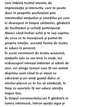
care îmbină teatrul imersiv, de 
improvizație și interactiv, care te poate 
duce în propriile profunzimi prin 
intermediul simțurilor și emoțiilor pe care 
le descoperi în timpul călătoriei, ghidat/ă 
de facilitatori și ceilalți participanți. 
Atunci când închizi ochii și te lași cuprins 
de ceea ce te înconjoară și purtat de 
propria intuiție  această formă de teatru 
te aduce în prezent.
În acest eveniment de teatru senzorial, 
simțurile tale se vor trezi la viață, vei 
redescoperi mirosul îmbietor al iubirii de 
sine, vei atinge texturi care îți vor aminti 
deprima oară când te-ai văzut cu 
adevărat și vei simți gustul dulce al 
micilor plăceri ce te fac să zâmbești, în 
timp ce sunetele îți vor aduce atenția 
înspre 
tine.
În timpul evenimentului,vei fi ghidat/ă în 
lumea interioară, într-un spațiu sigur și 