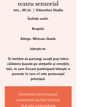
teatru senzorial
mie., 05 iul.
  |  
Education Studio
Închide ochii.
Respiră.
Atinge. Miroase Gustă.
Iubește-te.
Te invităm să parcurgi acești pași într-o
călătorie bazată pe simțurile și emoțiile
tale, în care fiecare participant trăiește o
poveste în care el este personajul
principal.
Înscrierile pentru acest
eveniment au fost închise
Vezi alte evenimente