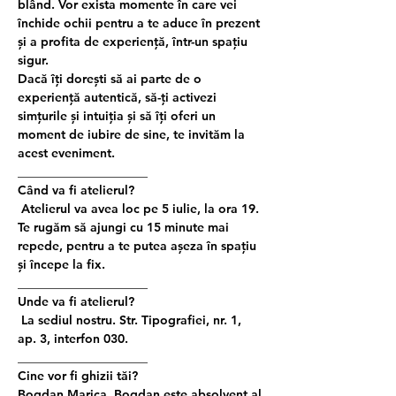
blând. Vor exista momente în care vei 
închide ochii pentru a te aduce în prezent 
și a profita de experiență, într-un spațiu 
sigur.
Dacă îți dorești să ai parte de o 
experiență autentică, să-ți activezi 
simțurile și intuiția și să îți oferi un 
moment de iubire de sine, te invităm la 
acest eveniment.
_____________________
Când va fi atelierul?
 Atelierul va avea loc pe 5 iulie, la ora 19. 
Te rugăm să ajungi cu 15 minute mai 
repede, pentru a te putea așeza în spațiu 
și începe la fix.
_____________________ 
Unde va fi atelierul?
 La sediul nostru. Str. Tipografiei, nr. 1, 
ap. 3, interfon 030.
_____________________
Cine vor fi ghizii tăi?
Bogdan Marica. Bogdan este absolvent al 