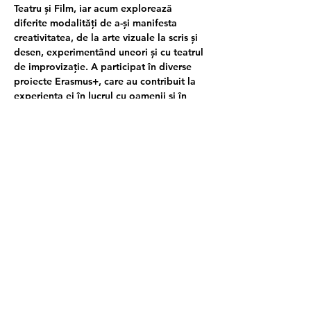
Teatru și Film, iar acum explorează 
diferite modalități de a-și manifesta 
creativitatea, de la arte vizuale la scris și 
desen, experimentând uneori și cu teatrul 
de improvizație. A participat în diverse 
proiecte Erasmus+, care au contribuit la 
experiența ei în lucrul cu oamenii și în 
facilitarea proceselor creative.
Diana Bujiță Oamenii de la Studio o 
cunosc ca fiind ,,Didi" încă din anul 2018, 
atunci când a început să jongleze cu 
diversele programe de dezvoltare, printre 
care Odiseea (2018), ConVERSații(2021), 
Creative Writing (2019) și Actitudine 
(2019, 2020, 2022). S-a întâlnit cu mediul 
nonformal în 2014, iar de atunci a 
explorat tot ce înseamnă descoperirea de 
sine, facilitarea şi dorința de a crea, atât 
ca și facilitator, cât și ca și participant. O 
fascinează natura umană şi îi place să 
îmbine creativitatea cu joaca, de aceea 