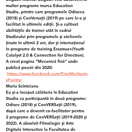
multor programe marca Education 
Studio, printre care programele Odiseea 
(2018) și ConVersații (2019) pe care le-a și 
facilitat în ultimele ediții. Și-a cultivat 
abilitățile de trainer atât în cadrul 
Studioului prin programele și atelierele 
ținute în ultimii 2 ani, dar și internațional 
în programe de training Erasmus+(Youth 
Catalyst 2.0 & Connection for Direction). 
A creat pagina ”Mecanică fină” unde 
publică poezii din 2020: 
https://www.facebook.com/FineMechanic
sPoetry/
Maria Scînteianu
Ea și-a început călătoria în Education 
Studio ca participantă în două programe: 
Odisee (2018) și ConVERSații (2019), 
după care a devenit co-facilitator pentru 
2 programe de ConVERSații (2019-2020 și 
2022). A absolvit Filmologie și Arte 
Digitale Interactive la Facultatea de 