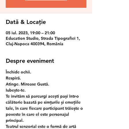
Dată & Locație
05 iul. 2023, 19:00 – 21:00
Education Studio, Strada Tipografiei 1,
Cluj-Napoca 400394, România
Despre eveniment
Închide ochii.
Respiră.
Atinge. Miroase Gustă.
Iubește-te.
Te invităm să parcurgi acești pași într-o 
călătorie bazată pe simțurile și emoțiile 
tale, în care fiecare participant trăiește o 
poveste în care el este personajul 
principal.
Teatrul senzorial este o formă de artă 