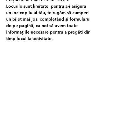
Locurile sunt limitate, pentru a-i asigura 
un loc copilului tău, te rugăm să cumperi 
un bilet mai jos, completând și formularul 
de pe pagină, ca noi să avem toate 
informațiile necesare pentru a pregăti din 
timp locul la activitate.
Banii achitați nu vor fi returnați în caz că 
copilul nu participă, ci doar în caz de 
anulare al evenimentului.
📑 După înscriere vei primi un email în 
care îți vom trimite și un 
Formular de 
evaluare inițială
 a copilului participant la 
ateliere. Te rugăm să-l parcurgi și să-l 
completezi cât mai în detaliu și să ni-l 
trimiți înapoi pe email până la data 
începerii atelierelor. Informațiile din 
formular ne vor ajuta să creăm o 
experiențe cât mai potrivită pentru 
fiecare copil participant.