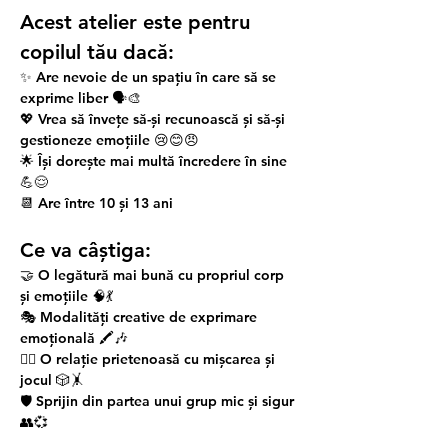
Acest atelier este pentru 
copilul tău dacă: 
✨ Are nevoie de un spațiu în care să se 
exprime liber 🗣️🎨
💖 Vrea să învețe să-și recunoască și să-și 
gestioneze emoțiile 😢😊😠
🌟 Își dorește mai multă încredere în sine 
💪😌
📆 Are între 10 și 13 ani 
Ce va câștiga: 
🤝 O legătură mai bună cu propriul corp 
și emoțiile 🧠💃
🎭 Modalități creative de exprimare 
emoțională 🖍️🎶
🏃‍♀️ O relație prietenoasă cu mișcarea și 
jocul 🎲🤸
🛡️ Sprijin din partea unui grup mic și sigur 
👥💞