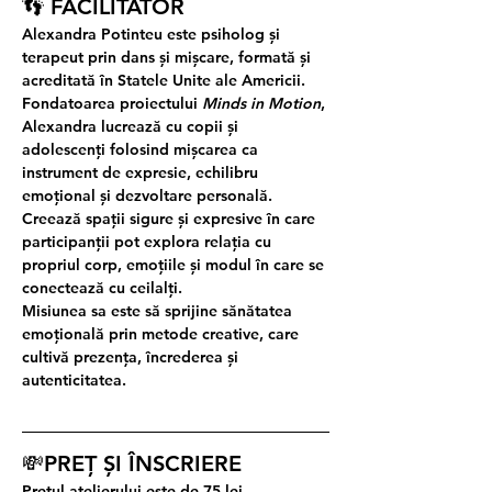
👣 FACILITATOR
Alexandra Potinteu este psiholog și 
terapeut prin dans și mișcare, formată și 
acreditată în Statele Unite ale Americii.
Fondatoarea proiectului 
Minds in Motion
, 
Alexandra lucrează cu copii și 
adolescenți folosind mișcarea ca 
instrument de expresie, echilibru 
emoțional și dezvoltare personală. 
Creează spații sigure și expresive în care 
participanții pot explora relația cu 
propriul corp, emoțiile și modul în care se 
conectează cu ceilalți.
Misiunea sa este să sprijine sănătatea 
emoțională prin metode creative, care 
cultivă prezența, încrederea și 
autenticitatea.
💸PREȚ ȘI ÎNSCRIERE
Prețul atelierului este de 75 lei.