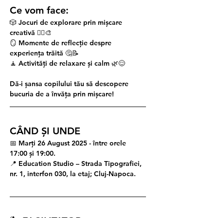
Ce vom face: 
🎲 Jocuri de explorare prin mișcare 
creativă 🤹‍♂️🎨
🪞 Momente de reflecție despre 
experiența trăită 🤔📝
🧘 Activități de relaxare și calm 🌿😌
Dă-i șansa copilului tău să descopere 
bucuria de a învăța prin mișcare!
CÂND ȘI UNDE
📅 Marți 26 August 2025 - între orele 
17:00 și 19:00.
📍 Education Studio – Strada Tipografiei, 
nr. 1, interfon 030, la etaj; Cluj-Napoca.