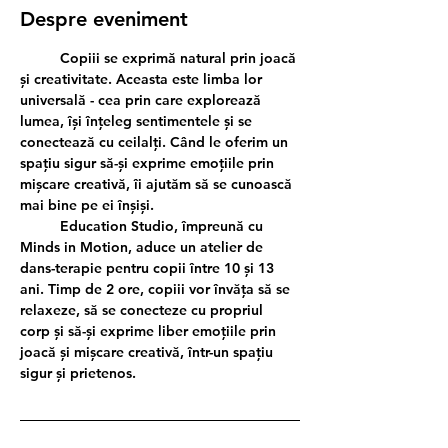
Despre eveniment
	Copiii se exprimă natural prin joacă 
și creativitate. Aceasta este limba lor 
universală - cea prin care explorează 
lumea, își înțeleg sentimentele și se 
conectează cu ceilalți. Când le oferim un 
spațiu sigur să-și exprime emoțiile prin 
mișcare creativă, îi ajutăm să se cunoască 
mai bine pe ei înșiși.
	Education Studio, împreună cu 
Minds in Motion, aduce un atelier de 
dans-terapie pentru copii între 10 și 13 
ani. Timp de 2 ore, copiii vor învăța să se 
relaxeze, să se conecteze cu propriul 
corp și să-și exprime liber emoțiile prin 
joacă și mișcare creativă, într-un spațiu 
sigur și prietenos. 