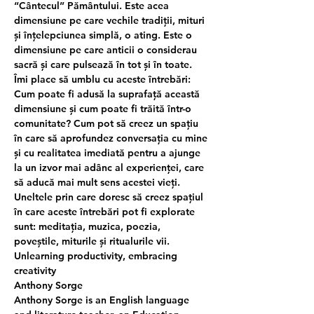
“Cântecul” Pământului. Este acea 
dimensiune pe care vechile tradiții, mituri 
și înțelepciunea simplă, o ating. Este o 
dimensiune pe care anticii o considerau 
sacră și care pulsează în tot și în toate. 
Îmi place să umblu cu aceste întrebări: 
Cum poate fi adusă la suprafață această 
dimensiune și cum poate fi trăită într-o 
comunitate? Cum pot să creez un spațiu 
în care să aprofundez conversația cu mine 
și cu realitatea imediată pentru a ajunge 
la un izvor mai adânc al experienței, care 
să aducă mai mult sens acestei vieți. 
Uneltele prin care doresc să creez spațiul 
în care aceste întrebări pot fi explorate 
sunt: meditația, muzica, poezia, 
poveștile, miturile și ritualurile vii.
Unlearning productivity, embracing 
creativity
Anthony Sorge
Anthony Sorge is an English language 