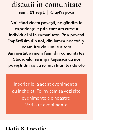
discuții în comunitate
sâm., 21 sept.
  |  
Cluj-Napoca
Noi când zicem povești, ne gândim la
experiențele prin care am crescut
individual și în comunitate. Prin povești
împărtășim din noi, din lumea noastră și
legăm fire de lumile altora.
Am invitat oameni faini din comunitatea
Studio-ului să împărtășească cu noi
povești din ce au iei mai hrănitor de ofe
Înscrierile la acest eveniment s-
au încheiat. Te invităm să vezi alte
evenimente ale noastre.
Vezi alte evenimente
Dată & Locație