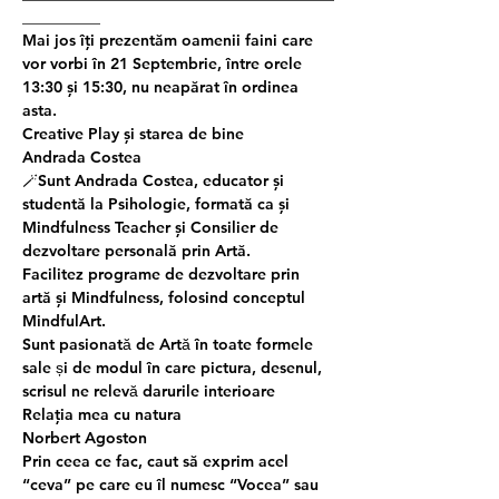
__________
Mai jos îți prezentăm oamenii faini care 
vor vorbi în 21 Septembrie, între orele 
13:30 și 15:30, nu neapărat în ordinea 
asta.
Creative Play și starea de bine
Andrada Costea
🪄Sunt Andrada Costea, educator și 
studentă la Psihologie, formată ca și 
Mindfulness Teacher și Consilier de 
dezvoltare personală prin Artă.
Facilitez programe de dezvoltare prin 
artă și Mindfulness, folosind conceptul 
MindfulArt.
Sunt pasionată de Artă în toate formele 
sale și de modul în care pictura, desenul, 
scrisul ne relevă darurile interioare
Relația mea cu natura
Norbert Agoston
Prin ceea ce fac, caut să exprim acel 
“ceva” pe care eu îl numesc “Vocea” sau 