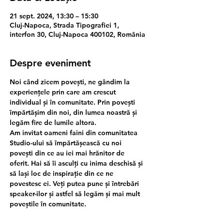
21 sept. 2024, 13:30 – 15:30
Cluj-Napoca, Strada Tipografiei 1,
interfon 30, Cluj-Napoca 400102, România
Despre eveniment
Noi când zicem povești, ne gândim la 
experiențele prin care am crescut 
individual și în comunitate. Prin povești 
împărtășim din noi, din lumea noastră și 
legăm fire de lumile altora.
Am invitat oameni faini din comunitatea 
Studio-ului să împărtășească cu noi 
povești din ce au iei mai hrănitor de 
oferit. Hai să îi asculți cu inima deschisă și 
să lași loc de inspirație din ce ne 
povestesc ei. Veți putea pune și întrebări 
speaker-ilor și astfel să legăm și mai mult 
poveștile în comunitate.
________________________________________