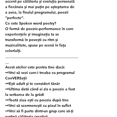
accent pe călătoria și evoluția personală 
a fiecăruia și mai puțin pe așteptarea de 
a avea, la finalul programului, poezii 
“perfecte”.
Ce este Spoken word poetry?
O formă de poezie-performance în care 
experiențele și imaginația ta se 
transformă în povești cu ritm și 
muzicalitate, spuse pe scenă în fața 
celorlalți.
________________________________________
__
Acest atelier este pentru tine dacă:
🗝Vrei să vezi care-i treaba cu programul 
ConVERSații
🗝Ești adult și te consideri tânăr
🗝Ultima dată când ai zis o poezie a fost 
la serbarea de la grădi
🗝Toată ziua ești cu poezia după tine
🗝Vrei să scormonești cu pixul în suflet
🗝Vrei să fi parte dintr-un grup care să-ți 
susțină călătoria creativă