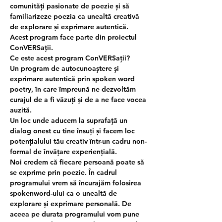
comunități pasionate de poezie și să 
familiarizeze poezia ca unealtă creativă 
de explorare și exprimare autentică.
Acest program face parte din proiectul 
ConVERSații.
Ce este acest program ConVERSații?
Un program de autocunoaștere și 
exprimare autentică prin spoken word 
poetry, în care împreună ne dezvoltăm 
curajul de a fi văzuți și de a ne face vocea 
auzită.
Un loc unde aducem la suprafață un 
dialog onest cu tine însuți și facem loc 
potențialului tău creativ într-un cadru non-
formal de învățare experiențială.
Noi credem că fiecare persoană poate să 
se exprime prin poezie. În cadrul 
programului vrem să încurajăm folosirea 
spokenword-ului ca o unealtă de 
explorare și exprimare personală. De 
aceea pe durata programului vom pune 