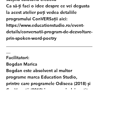
Ca să-ți faci o idee despre ce vei degusta 
la acest atelier poți vedea detaliile 
programului ConVERSații aici:
https://www.educationstudio.ro/event-
details/conversatii-program-de-dezvoltare-
prin-spoken-word-poetry
________________________________________
__
Facilitatori:
Bogdan Marica
Bogdan este absolvent al multor 
programe marca Education Studio, 
printre care programele Odiseea (2018) și 
ConVersații (2019) în care s-a îndrăgostit 
de poezie și pe care le-a și facilitat în 
ultimele ediții.
Abilitățile de trainer și le-a cultivat atât în 
cadrul Studioului prin programele și 
atelierele ținute în ultimii 2 ani, cursuri de 
formare profesională, dar și internațional 
în programe de training Erasmus+ (Youth 