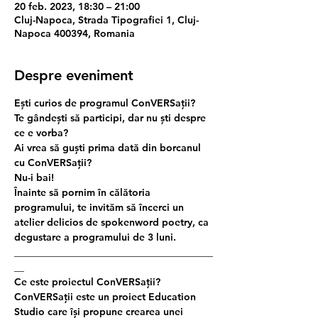
20 feb. 2023, 18:30 – 21:00
Cluj-Napoca, Strada Tipografiei 1, Cluj-
Napoca 400394, Romania
Despre eveniment
Ești curios de programul ConVERSații?
Te gândești să participi, dar nu ști despre 
ce e vorba?
Ai vrea să guști prima dată din borcanul 
cu ConVERSații?
Nu-i bai!
Înainte să pornim în călătoria 
programului, te invităm să încerci un 
atelier delicios de spokenword poetry, ca 
degustare a programului de 3 luni.
________________________________________
__
Ce este proiectul ConVERSații?
ConVERSații este un proiect Education 
Studio care își propune crearea unei 