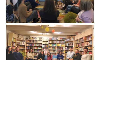
Unde?
Libărira Bookstory (Blvd. Eroilor, nr. 8, 
Cluj-Napoca)