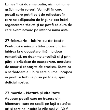
Lumea încă doarme puțin, nici noi nu ne 
grăbim prin versuri. Vom citi în cerc 
poezii care pot fi colț de reflectare în 
care ne adăpostim de frig, ne pot hrăni 
regenerarea tăcută și ne pot fi căldura de 
care avem nevoie pe interior iarna asta. 
27 februarie - Iubire cu de toate
Pentru că e miezul atâtor poezii, luăm 
iubirea la o degustare fină, nu doar 
romantică, nu doar melancolică ci și prin 
părțile brăzdate de exasperare, ondulate 
de umor și căptușite de erotism. Toate ca 
o sărbătoare a iubirii care nu mai încăpea 
în poeți și trebuia pusă pe foaie, spre 
deliciul nostru.
27 martie - Natură și vitalitate
Aducem poezii care ne trezesc din 
hibernare, care ne spală pe față de atâta 
gri și care ne inspiră la zile mai vii. Va fi 