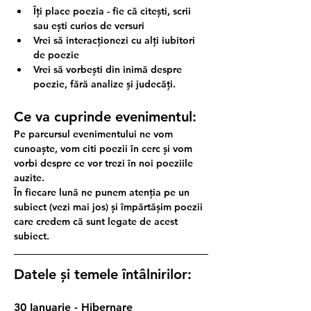
Îți place poezia - fie că citești, scrii 
sau ești curios de versuri
Vrei să interacționezi cu alți iubitori 
de poezie
Vrei să vorbești din inimă despre 
poezie, fără analize și judecăți.
Ce va cuprinde evenimentul:
Pe parcursul evenimentului ne vom 
cunoaște, vom citi poezii în cerc și vom 
vorbi despre ce vor trezi în noi poeziile 
auzite.
În fiecare lună ne punem atenția pe un 
subiect (vezi mai jos) și împărtășim poezii 
care credem că sunt legate de acest 
subiect.
Datele și temele întâlnirilor:
30 Ianuarie - Hibernare