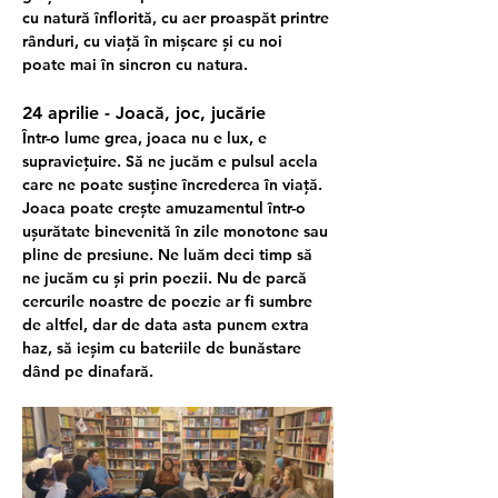
cu natură înflorită, cu aer proaspăt printre 
rânduri, cu viață în mișcare și cu noi 
poate mai în sincron cu natura.
24 aprilie - Joacă, joc, jucărie
Într-o lume grea, joaca nu e lux, e 
supraviețuire. Să ne jucăm e pulsul acela 
care ne poate susține încrederea în viață. 
Joaca poate crește amuzamentul într-o 
ușurătate binevenită în zile monotone sau 
pline de presiune. Ne luăm deci timp să 
ne jucăm cu și prin poezii. Nu de parcă 
cercurile noastre de poezie ar fi sumbre 
de altfel, dar de data asta punem extra 
haz, să ieșim cu bateriile de bunăstare 
dând pe dinafară.