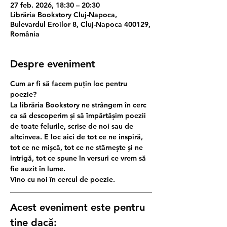
27 feb. 2026, 18:30 – 20:30
Librăria Bookstory Cluj-Napoca,
Bulevardul Eroilor 8, Cluj-Napoca 400129,
România
Despre eveniment
Cum ar fi să facem puțin loc pentru 
poezie?
La librăria Bookstory ne strângem în cerc 
ca să descoperim și să împărtășim poezii 
de toate felurile, scrise de noi sau de 
altcinvea. E loc aici de tot ce ne inspiră, 
tot ce ne mișcă, tot ce ne stârnește și ne 
intrigă, tot ce spune în versuri ce vrem să 
fie auzit în lume.
Vino cu noi în cercul de poezie.
Acest eveniment este pentru 
tine dacă: