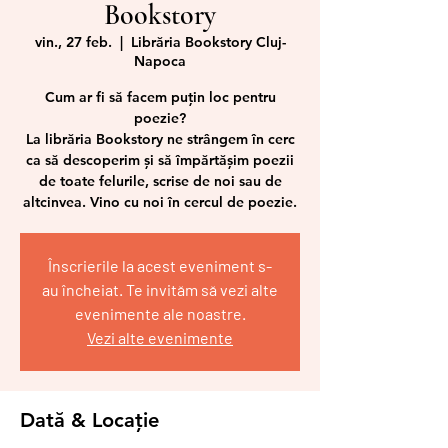
Bookstory
vin., 27 feb.
  |  
Librăria Bookstory Cluj-
Napoca
Cum ar fi să facem puțin loc pentru
poezie?
La librăria Bookstory ne strângem în cerc
ca să descoperim și să împărtășim poezii
de toate felurile, scrise de noi sau de
altcinvea. Vino cu noi în cercul de poezie.
Înscrierile la acest eveniment s-
au încheiat. Te invităm să vezi alte
evenimente ale noastre.
Vezi alte evenimente
Dată & Locație