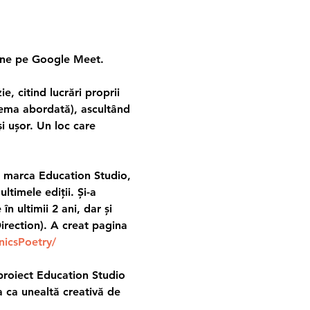
line pe Google Meet.
, citind lucrări proprii 
 tema abordată), ascultând 
și ușor. Un loc care 
e marca Education Studio, 
ltimele ediții. Și-a 
în ultimii 2 ani, dar și 
rection). A creat pagina 
icsPoetry/
proiect Education Studio 
a ca unealtă creativă de 