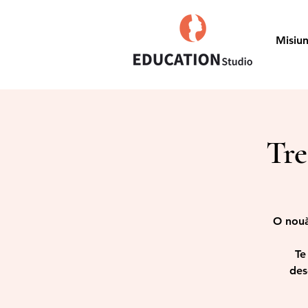
Misiu
Tre
O nouă
Te
des