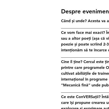
Despre evenimen
Când și unde? Acesta va a
________________________
Ce vom face mai exact? În 
sau a altor poeți (așa că v
poezie și poate scriind 2-3
intenționăm să te încarce c
________________________
Cine îl ține? Cercul este 
printre care programele Odis
cultivat abiliățile de train
internațional în programe 
”Mecanică fină” unde publ
________________________
Ce este ConVERSații? Întâl
care își propune crearea u
explorare și exprimare aut