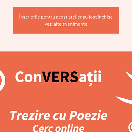
Înscrierile pentru acest atelier au fost închise
Vezi alte evenimente