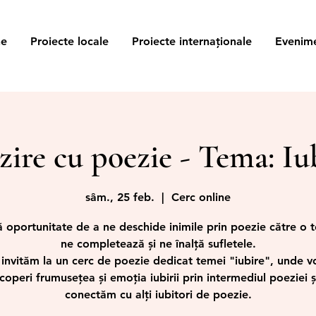
ne
Proiecte locale
Proiecte internaționale
Evenim
zire cu poezie - Tema: Iu
sâm., 25 feb.
  |  
Cerc online
 oportunitate de a ne deschide inimile prin poezie către o 
ne completează și ne înalță sufletele.
 invităm la un cerc de poezie dedicat temei "iubire", unde 
coperi frumusețea și emoția iubirii prin intermediul poeziei ș
conectăm cu alți iubitori de poezie.