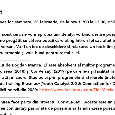
t
vea loc sâmbata, 25 februarie, de la ora 11:00 la 13:00, on
_______________
acest cerc ne vom apropia unii de alții vorbind despre poezie
ino pregătit cu câteva poezii care ating într-un fel sau altul
 versuri. Va fi un loc de deschidere și relaxare. Un loc intim 
u armonie și voie bună pentru restul zilei.
_______________
ținut de Bogdan Marica. El este absolvent al multor program
eea (2018) și ConVersații (2019) pe care le-a și facilitat în u
er atât în cadrul Studioului prin programele și atelierele ținute 
de training Erasmus+(Youth Catalyst 2.0 & Connection for Di
ică poezii din 2020: 
https://www.facebook.com/FineMechan
_______________
nirea face parte din proiectul ConVERSații. Acesta este un 
nei comunități pasionate de poezie și să familiarizeze poezi
entică.