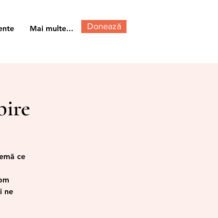
Donează
ente
Mai multe...
bire
temă ce
vom
i ne