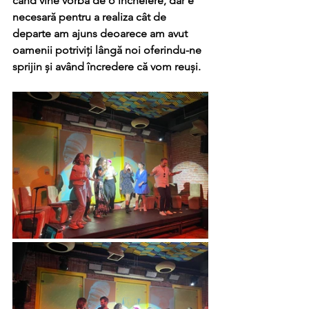
când vine vorba de o încheiere, dar e 
necesară pentru a realiza cât de 
departe am ajuns deoarece am avut 
oamenii potriviți lângă noi oferindu-ne 
sprijin și având încredere că vom reuși.  