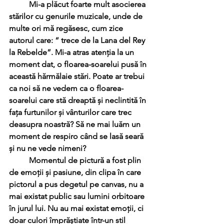
	Mi-a plăcut foarte mult asocierea 
stărilor cu genurile muzicale, unde de 
multe ori mă regăsesc, cum zice 
autorul care: “ trece de la Lana del Rey 
la Rebelde”. Mi-a atras atenția la un 
moment dat, o floarea-soarelui pusă în 
această hărmălaie stări. Poate ar trebui 
ca noi să ne vedem ca o floarea-
soarelui care stă dreaptă și neclintită în 
fața furtunilor și vânturilor care trec 
deasupra noastră? Să ne mai luăm un 
moment de respiro când se lasă seară 
și nu ne vede nimeni?
	Momentul de pictură a fost plin 
de emoții și pasiune, din clipa în care 
pictorul a pus degetul pe canvas, nu a 
mai existat public sau lumini orbitoare 
în jurul lui. Nu au mai existat emoții, ci 
doar culori împrăștiate într-un stil 