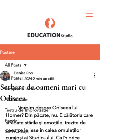
Postare
All Posts
Denisa Pop
All Posts
19 iul. 2024
2 min de citit
Serbare de oameni mari cu
Programe locale
Odiseea
ACTItudine
	Vorbim despre Odiseea lui 
Teatru de Improvizație
Homer? Din păcate, nu. E călătoria care 
Poezie
străbate stările și emoțiile  trezite de 
ceea ce le iese în calea omuleților 
ConVERSații
curajoși ai Studio-ului. Ca în orice 