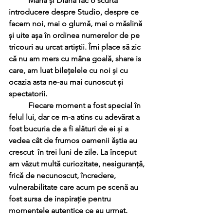
	Maria și Diana fac o scurtă 
introducere despre Studio, despre ce 
facem noi, mai o glumă, mai o măslină 
și uite așa în ordinea numerelor de pe 
tricouri au urcat artiștii. Îmi place să zic 
că nu am mers cu mâna goală, share is 
care, am luat bilețelele cu noi și cu 
ocazia asta ne-au mai cunoscut și 
spectatorii. 
	Fiecare moment a fost special în 
felul lui, dar ce m-a atins cu adevărat a 
fost bucuria de a fi alături de ei și a 
vedea cât de frumos oamenii ăștia au 
crescut  în trei luni de zile. La început 
am văzut multă curiozitate, nesiguranță, 
frică de necunoscut, încredere, 
vulnerabilitate care acum pe scenă au 
fost sursa de inspirație pentru 
momentele autentice ce au urmat.  