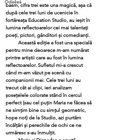
Odiseea
basm, cifra trei este una magică, așa că 
după cele trei luni de ucenicie în 
fortăreața Education Studio, au ieșit în 
lumina reflectoarelor cei mai talentați 
poeți, pictori, gânditori și comedianți.  
	Această ediție a fost una specială 
pentru mine deoarece m-am numărat 
printre artiștii care au fost în lumina 
reflectoarelor. Sufletul mi-a crescut 
când m-am văzut pe scenă cu 
companionii mei. Cele trei luni au 
trecut cât ai clipi, ieri analizam 
șosețelele colorate stând în cercul 
perfect (sau cel puțin Maria ne făcea să 
ne simțim bine cu simțul geometric, 
hope not) de la Studio, azi purtăm 
încălțări și perechile de ochi ce ne 
urmăresc s-au înmulțit. 