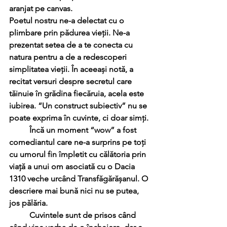
aranjat pe canvas.
Poetul nostru ne-a delectat cu o 
plimbare prin pădurea vieții. Ne-a 
prezentat setea de a te conecta cu 
natura pentru a de a redescoperi 
simplitatea vieții. În aceeași notă, a 
recitat versuri despre secretul care 
tăinuie în grădina fiecăruia, acela este 
iubirea. “Un construct subiectiv” nu se 
poate exprima în cuvinte, ci doar simți. 
	Încă un moment “wow” a fost 
comediantul care ne-a surprins pe toți 
cu umorul fin împletit cu călătoria prin 
viață a unui om asociată cu o Dacia 
1310 veche urcând Transfăgărășanul. O 
descriere mai bună nici nu se putea, 
jos pălăria. 
	Cuvintele sunt de prisos când 