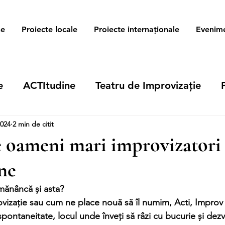
ne
Proiecte locale
Proiecte internaționale
Evenim
e
ACTItudine
Teatru de Improvizație
2024
2 min de citit
 oameni mari improvizatori 
ne
mănâncă și asta?   
pontaneitate, locul unde înveți să râzi cu bucurie și dezvo