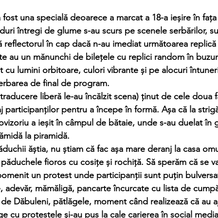
nduri întregi de glume s-au scurs pe scenele serbărilor, 
ă reflectorul în cap dacă n-au imediat următoarea replică 
te au un mănunchi de bilețele cu replici random în buzuna
 cu lumini orbitoare, culori vibrante și pe alocuri întuner
serbarea de final de program.  
 participanților pentru a începe în formă. Așa că la strigă
vizoriu a ieșit în câmpul de bătaie, unde s-au duelat în 
ămidă la piramidă. 
 păduchele fioros cu cosițe și rochiță. Să sperăm că se va
 adevăr, mămăligă, pancarte încurcate cu lista de cumpă
e Dăbuleni, pătlăgele, moment când realizează că au ajun
 cu protestele și-au pus la cale carierea în social media 