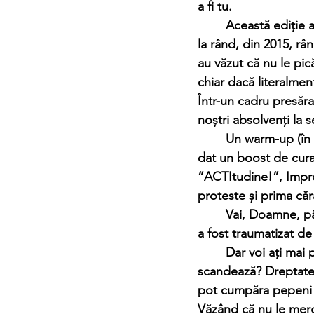
a fi tu.  
	Această ediție a fost una specială deoarece a marcat a 18-a ieșire în fața publicului. Ani 
la rând, din 2015, râ
au văzut că nu le pic
chiar dacă literalmen
Într-un cadru presărat
noștri absolvenți la 
	Un warm-up (în traducere liberă le-au încălzit scena) ținut de cele doua facilitatoare le-a 
dat un boost de curaj
“ACTItudine!”, Impro
proteste și prima căr
	Vai, Doamne, păduchii ăștia, nu știam că fac așa mare deranj la casa omului. Bietul cățel 
a fost traumatizat de
	Dar voi ați mai pomenit un protest unde participanții sunt puțin bulversați pentru ce 
scandează? Dreptate,
pot cumpăra pepeni d
Văzând că nu le merge