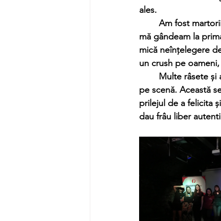
ales. 
	Am fost martorii unui eveniment unic în istorie, prima cărămidă la piramidă, (da, și eu 
mă gândeam la prima c
mică neînțelegere des
un crush pe oameni, c
	Multe râsete și aplauze din partea publicului au animat încăperea și inimile actorilor de 
pe scenă. Această ser
prilejul de a felicita 
dau frâu liber autentic