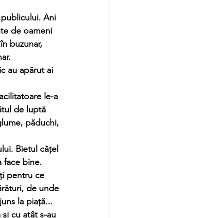
sute de oameni 
în buzunar, 
r.   
ic au apărut ai 
tul de luptă 
glume, păduchi, 
 face bine. 
rături, de unde 
s la piață... 
și cu atât s-au 