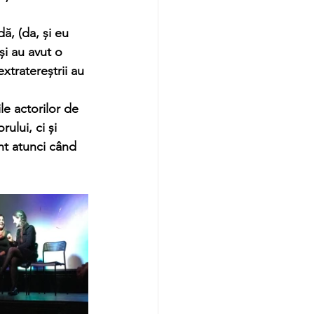
i au avut o 
xtratereștrii au 
ului, ci și 
unt atunci când 