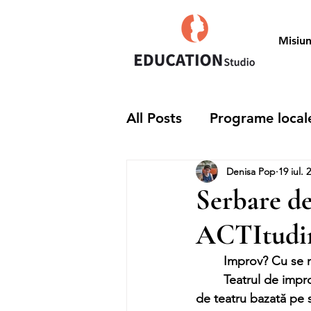
Misiu
All Posts
Programe local
Denisa Pop
19 iul. 
Odiseea
Serbare de
ACTItudi
	Improv? Cu se 
	Teatrul de improvizație sau cum ne place nouă să îl numim, Acti, Improv este o formă 
de teatru bazată pe s