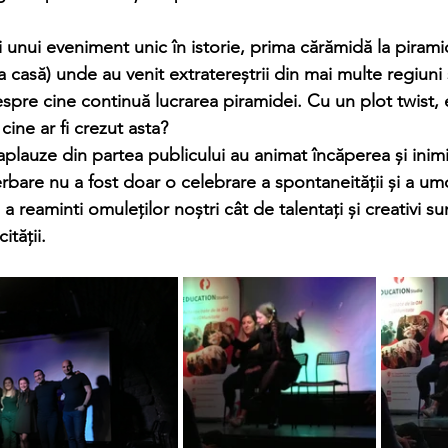
asă) unde au venit extratereștrii din mai multe regiuni ș
pre cine continuă lucrarea piramidei. Cu un plot twist, e
ine ar fi crezut asta?  
bare nu a fost doar o celebrare a spontaneității și a umor
și a reaminti omuleților noștri cât de talentați și creativi s
ității.  