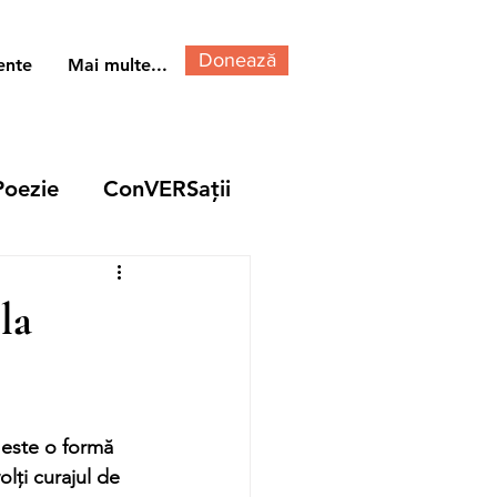
Donează
ente
Mai multe...
Poezie
ConVERSații
la
lți curajul de 