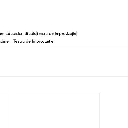
am Education Studio
teatru de improvizație
udine
Teatru de Improvizație